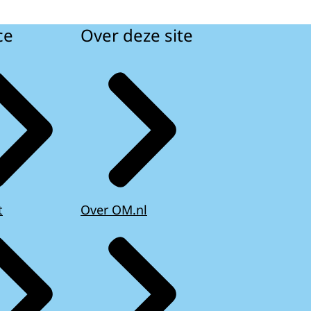
ce
Over deze site
t
Over OM.nl