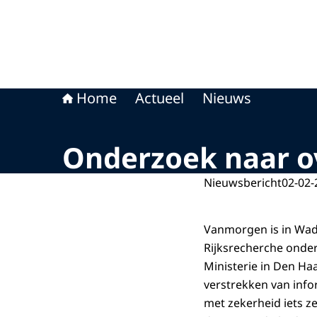
Home
Actueel
Nieuws
Onderzoek naar ov
Nieuwsbericht
02-02-
Vanmorgen is in Wad
Rijksrecherche onder
Ministerie in Den H
verstrekken van info
met zekerheid iets z