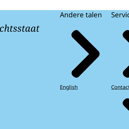
Andere talen
Servi
chtsstaat
English
Contac