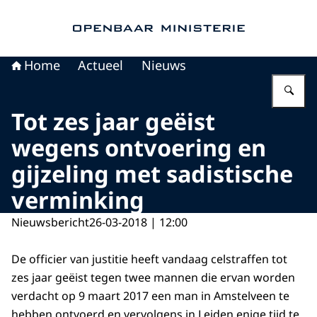
Naar de homepage van Openbaar Ministerie
Home
Actueel
Nieuws
Vu
Tot zes jaar geëist
wegens ontvoering en
gijzeling met sadistische
verminking
Nieuwsbericht
26-03-2018 | 12:00
De officier van justitie heeft vandaag celstraffen tot
zes jaar geëist tegen twee mannen die ervan worden
verdacht op 9 maart 2017 een man in Amstelveen te
hebben ontvoerd en vervolgens in Leiden enige tijd te