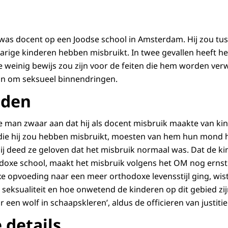
was docent op een Joodse school in Amsterdam. Hij zou tus
jarige kinderen hebben misbruikt. In twee gevallen heeft h
 weinig bewijs zou zijn voor de feiten die hem worden verw
an om seksueel binnendringen.
uden
 man zwaar aan dat hij als docent misbruik maakte van ki
 die hij zou hebben misbruikt, moesten van hem hun mond 
hij deed ze geloven dat het misbruik normaal was. Dat de ki
oxe school, maakt het misbruik volgens het OM nog ernstiger
 opvoeding naar een meer orthodoxe levensstijl ging, wis
p seksualiteit en hoe onwetend de kinderen op dit gebied z
een wolf in schaapskleren’, aldus de officieren van justitie i
 details