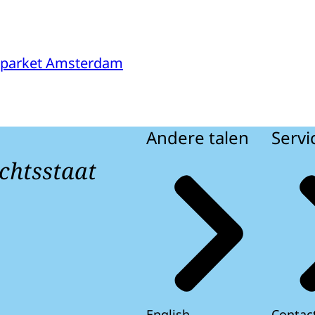
sparket Amsterdam
Andere talen
Servi
chtsstaat
English
Contac