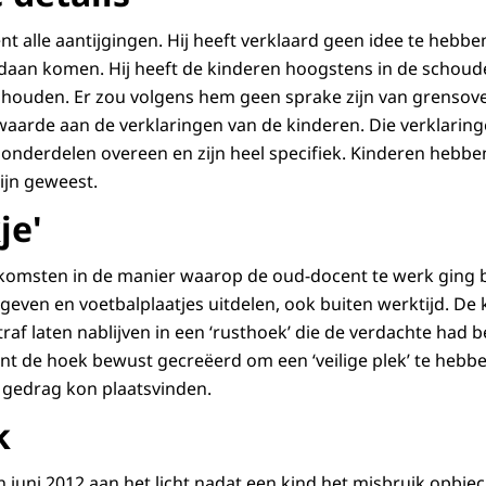
t alle aantijgingen. Hij heeft verklaard geen idee te hebb
daan komen. Hij heeft de kinderen hoogstens in de schou
te houden. Er zou volgens hem geen sprake zijn van grensov
arde aan de verklaringen van de kinderen. Die verklaringen
onderdelen overeen en zijn heel specifiek. Kinderen hebb
zijn geweest.
je'
omsten in de manier waarop de oud-docent te werk ging bi
geven en voetbalplaatjes uitdelen, ook buiten werktijd. De
raf laten nablijven in een ‘rusthoek’ die de verdachte had 
t de hoek bewust gecreëerd om een ‘veilige plek’ te hebb
 gedrag kon plaatsvinden.
k
 juni 2012 aan het licht nadat een kind het misbruik opbiec