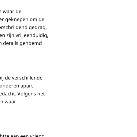
en waar de
der geknepen om de
erschrijdend gedrag.
 zijn vrij eenduidig,
en details genoemd
j de verschillende
 kinderen apart
bedacht. Volgens het
en waar
htte aan een vriend