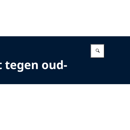
Vul in wat 
t tegen oud-