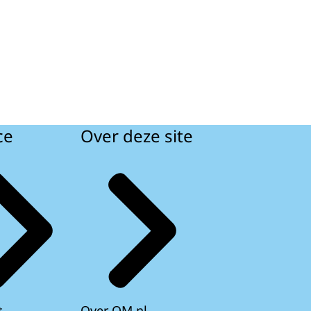
ce
Over deze site
t
Over OM.nl