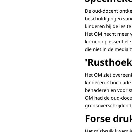
De oud-docent ontken
beschuldigingen van
kinderen bij de les 
Het OM hecht meer wa
komen op essentiële 
die niet in de media 
'Rusthoek
Het OM ziet overeenk
kinderen. Chocolade 
benaderen en voor st
OM had de oud-docen
grensoverschrijdend
Forse dru
Het misbruik kwam in