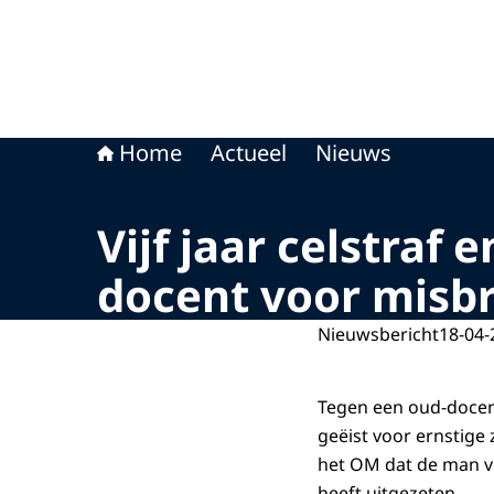
Home
Actueel
Nieuws
Vijf jaar celstraf
docent voor misb
Nieuwsbericht
18-04-
Tegen een oud-docent
geëist voor ernstige 
het OM dat de man vijf
heeft uitgezeten.