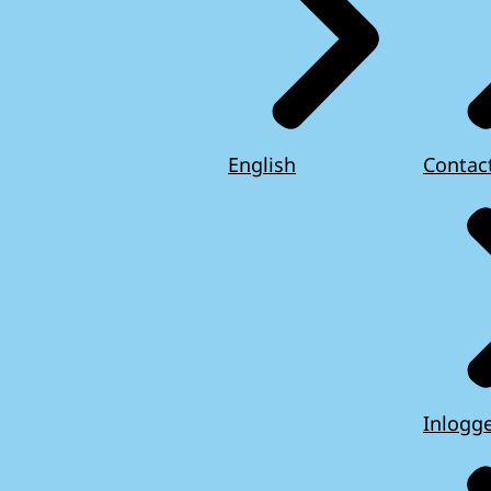
English
Contac
Inlogg