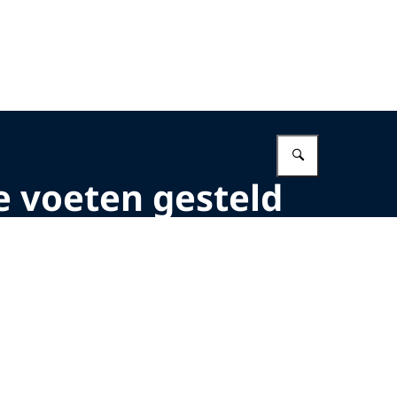
Vul in wat 
e voeten gesteld