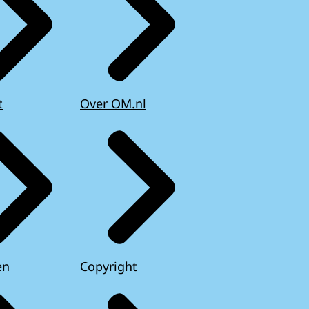
t
Over OM.nl
en
Copyright