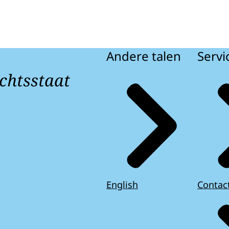
Andere talen
Servi
chtsstaat
English
Contac