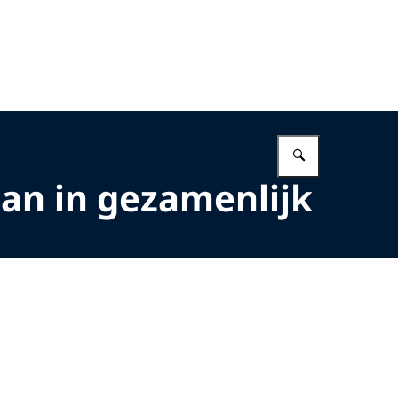
Vul in wat 
an in gezamenlijk