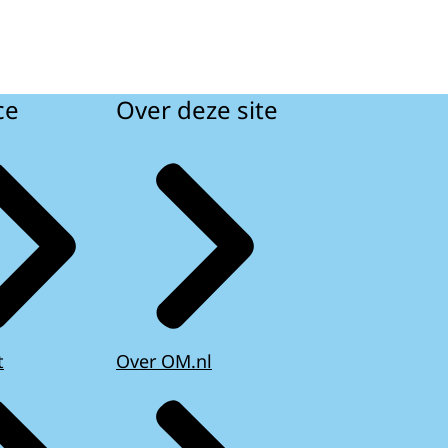
ce
Over deze site
t
Over OM.nl