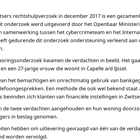
tsers rechtshulpverzoek in december 2017 is een gezamenl
it onderzoek werd uitgevoerd door het Openbaar Ministeri
een samenwerking tussen het cybercrimeteam en het Interna
eeft gedurende dit onderzoek ondersteuning verleend aan
n.
poringsonderzoek kwamen de verdachten in beeld. Het gaat
n een 27-jarige vrouw die woont in Capelle a/d IJssel.
 van het bemachtigen en onrechtmatig gebruik van bankge
elefoongesprekken. Een methode die ook wel bekend staat 
 bevinden zich klanten van financiële instellingen in Zwitse
ijn de twee verdachten aangehouden en hun woning doorzocht
gers in beslag genomen.
eiten hebben om uitlevering gevraagd van één van de verd
nd worden vervolgd.