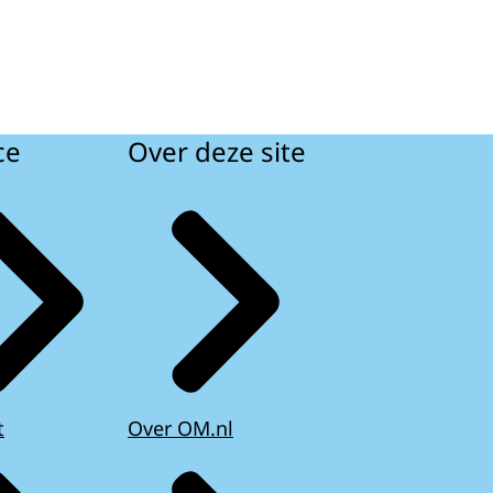
ce
Over deze site
t
Over OM.nl