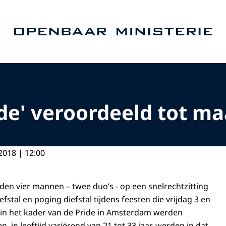
Naar de homepage van Openbaar Ministerie
ide' veroordeeld tot 
2018 | 12:00
n vier mannen – twee duo’s - op een snelrechtzitting
fstal en poging diefstal tijdens feesten die vrijdag 3 en
 in het kader van de Pride in Amsterdam werden
in leeftijd variërend van 21 tot 33 jaar, werden in dat