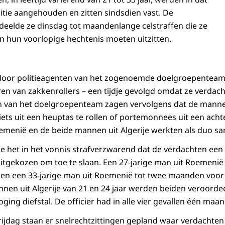
tie aangehouden en zitten sindsdien vast. De
rdeelde ze dinsdag tot maandenlange celstraffen die ze
an hun voorlopige hechtenis moeten uitzitten.
door politieagenten van het zogenoemde doelgroepenteam -
en van zakkenrollers – een tijdje gevolgd omdat ze verdac
n van het doelgroepenteam zagen vervolgens dat de manne
ts uit een heuptas te rollen of portemonnees uit een achte
emenië en de beide mannen uit Algerije werkten als duo s
 het in het vonnis strafverzwarend dat de verdachten een
tgekozen om toe te slaan. Een 27-jarige man uit Roemenië
 en een 33-jarige man uit Roemenië tot twee maanden voor 
nen uit Algerije van 21 en 24 jaar werden beiden veroorde
poging diefstal. De officier had in alle vier gevallen één maa
jdag staan er snelrechtzittingen gepland waar verdachten 