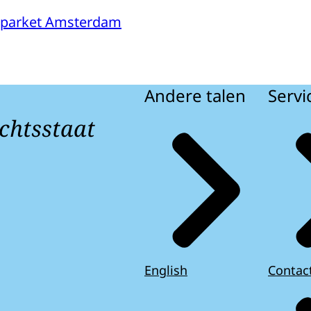
sparket Amsterdam
Andere talen
Servi
chtsstaat
English
Contac