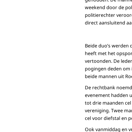
weekend door de poli
politierechter veroo
direct aansluitend a
Beide duo’s werden 
heeft met het opspor
vertoonden. De lede
pogingen deden om ie
beide mannen uit Ro
De rechtbank noemde
evenement hadden ui
tot drie maanden cel
vereniging. Twee man
cel voor diefstal en 
Ook vanmiddag en vri