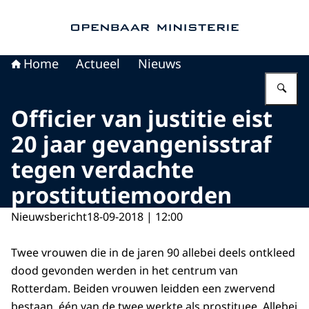
Naar de homepage van Openbaar Ministerie
Home
Actueel
Nieuws
Vu
Officier van justitie eist
20 jaar gevangenisstraf
tegen verdachte
prostitutiemoorden
Nieuwsbericht
18-09-2018 | 12:00
Twee vrouwen die in de jaren 90 allebei deels ontkleed
dood gevonden werden in het centrum van
Rotterdam. Beiden vrouwen leidden een zwervend
bestaan, één van de twee werkte als prostituee. Allebei