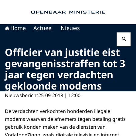
Naar de homepage van Openbaar Ministerie
Home
Actueel
Nieuws
Vu
Officier van justitie eist
gevangenisstraffen tot 3
jaar tegen verdachten
gekloonde modems
Nieuwsbericht
25-09-2018 | 12:00
De verdachten verkochten honderden illegale
modems waarvan de afnemers tegen betaling gratis
gebruik konden maken van de diensten van
VodafoneZiggo, zoals digitale televisie en internet.