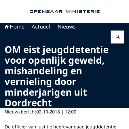
Naar de homepage van Openbaar Ministerie
Home
Actueel
Nieuws
Vu
OM eist jeugddetentie
voor openlijk geweld,
mishandeling en
vernieling door
minderjarigen uit
Dordrecht
Nieuwsbericht
02-10-2018 | 12:00
De officier van justitie heeft vandaag jeugddetentie