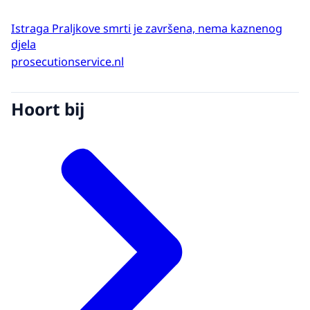
Istraga Praljkove smrti je završena, nema kaznenog
djela
prosecutionservice.nl
Hoort bij