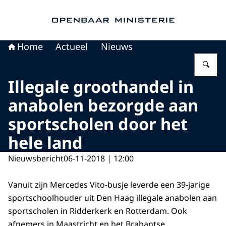
Naar de homepage van Openbaar Ministerie
Home
Actueel
Nieuws
Vu
Illegale groothandel in
anabolen bezorgde aan
sportscholen door het
hele land
Nieuwsbericht
06-11-2018 | 12:00
Vanuit zijn Mercedes Vito-busje leverde een 39-jarige
sportschoolhouder uit Den Haag illegale anabolen aan
sportscholen in Ridderkerk en Rotterdam. Ook
afnemers in Maastricht en het Brabantse