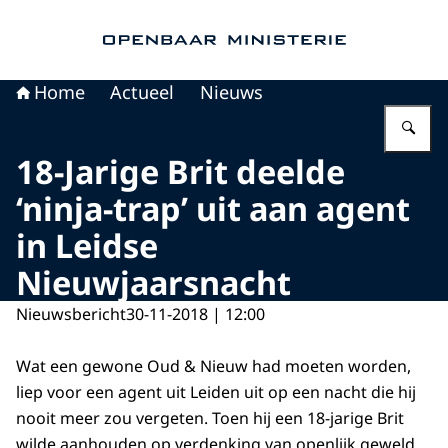
Naar de homepage van Openbaar Ministerie
Home
Actueel
Nieuws
Vu
18-Jarige Brit deelde
‘ninja-trap’ uit aan agent
in Leidse
Nieuwjaarsnacht
Nieuwsbericht
30-11-2018 | 12:00
Wat een gewone Oud & Nieuw had moeten worden,
liep voor een agent uit Leiden uit op een nacht die hij
nooit meer zou vergeten. Toen hij een 18-jarige Brit
wilde aanhouden op verdenking van openlijk geweld,