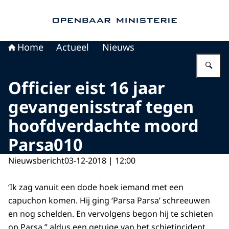
Naar de homepage van Openbaar Ministerie
Home
Actueel
Nieuws
Vu
Officier eist 16 jaar
gevangenisstraf tegen
hoofdverdachte moord
Parsa010
Nieuwsbericht
03-12-2018 | 12:00
‘Ik zag vanuit een dode hoek iemand met een
capuchon komen. Hij ging ‘Parsa Parsa’ schreeuwen
en nog schelden. En vervolgens begon hij te schieten
op Parsa,” aldus een getuige van het schietincident