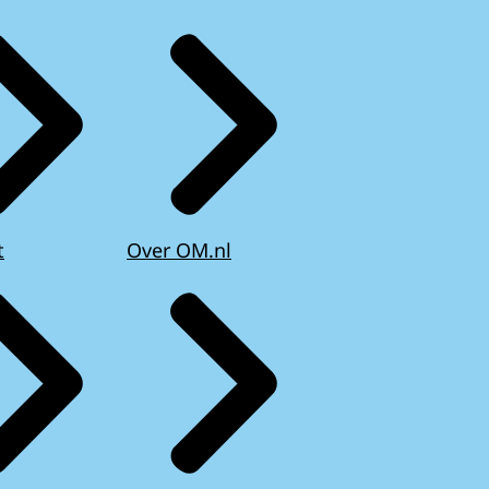
t
Over OM.nl