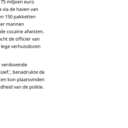
75 miljoen euro
a via de haven van
en 150 pakketten
vier mannen
de cocaïne afwisten.
ht de officier van
n lege verhuisdozen
n verdovende
sief,’, benadrukte de
hten kon plaatsvinden
heid van de politie.