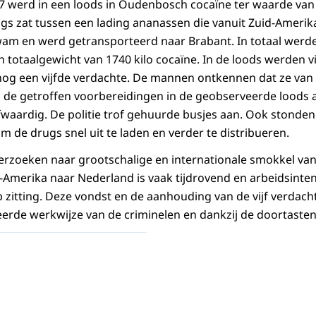
 werd in een loods in Oudenbosch cocaïne ter waarde van 
gs zat tussen een lading ananassen die vanuit Zuid-Amerik
m en werd getransporteerd naar Brabant. In totaal werd
 totaalgewicht van 1740 kilo cocaïne. In de loods werden 
og een vijfde verdachte. De mannen ontkennen dat ze van 
de getroffen voorbereidingen in de geobserveerde loods ac
oofwaardig. De politie trof gehuurde busjes aan. Ook stonde
m de drugs snel uit te laden en verder te distribueren.
erzoeken naar grootschalige en internationale smokkel va
-Amerika naar Nederland is vaak tijdrovend en arbeidsinten
 op zitting. Deze vondst en de aanhouding van de vijf verdac
erde werkwijze van de criminelen en dankzij de doortastend