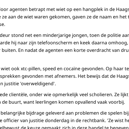
oor agenten betrapt met wiet op een hangplek in de Haags
 ze aan de wiet waren gekomen, gaven ze de naam en het
se.
 deur stond net een minderjarige jongen, toen de politie a
arde hij naar zijn telefoonscherm en keek daarna omhoog,
buiten. En nadat de agenten een korte overdracht van dru
 wiet ook xtc-pillen, speed en cocaïne gevonden. Op haar 
esprekken gevonden met afnemers. Het bewijs dat de Haags
n justitie 'overweldigend'.
e clientèle, onder wie opmerkelijk veel scholieren. Ze lijk
n de buurt, want leerlingen komen opvallend vaak voorbij.
belangrijke bijdrage geleverd aan problemen die spelen bij
e officier van justitie donderdag in de rechtbank. 'Ze wist 
elbewust de keuze gemaakt zich in deze handel te begeven. 