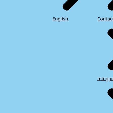
English
Contac
Inlogg