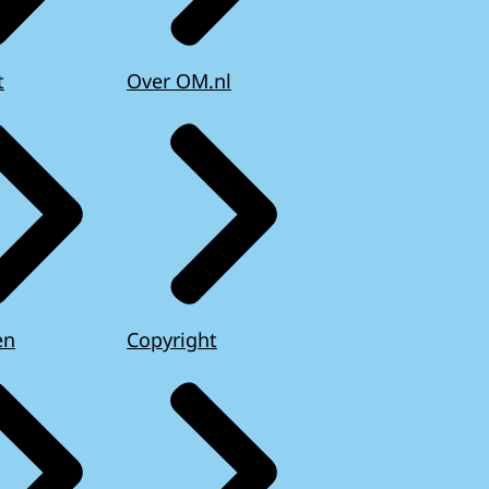
t
Over OM.nl
en
Copyright