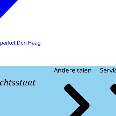
parket Den Haag
Andere talen
Servi
chtsstaat