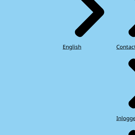
English
Contac
Inlogg