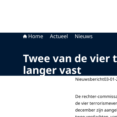
Home
Actueel
Nieuws
Twee van de vier
langer vast
Nieuwsbericht
03-01-
De rechter-commissa
de vier terrorismever
december zijn aange
twee verdachten, van 