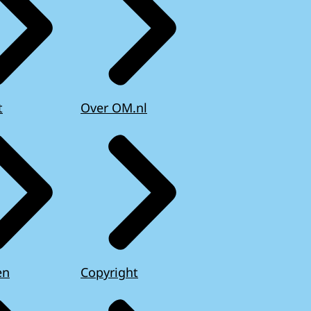
t
Over OM.nl
en
Copyright