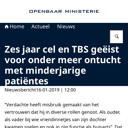
Naar de homepage van Openbaar Ministerie
Home
Actueel
Nieuws
Vu
Zes jaar cel en TBS geëist
voor onder meer ontucht
met minderjarige
patiëntes
Nieuwsbericht
16-01-2019 | 12:00
“Verdachte heeft misbruik gemaakt van het
vertrouwen dat hij in diverse rollen genoot. Als ouder,
als vader bij wie vriendinnetjes van zijn dochter
kwamen spelen en ook in zijn functie als huisarts”. Dat