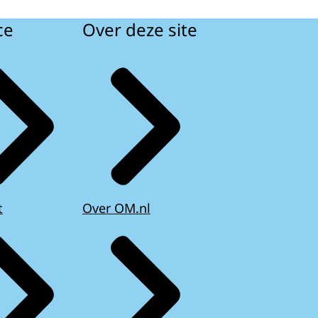
ce
Over deze site
t
Over OM.nl