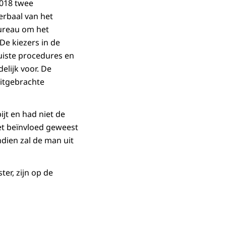
2018 twee
erbaal van het
bureau om het
 De kiezers in de
uiste procedures en
elijk voor. De
uitgebrachte
jt en had niet de
iet beïnvloed geweest
ndien zal de man uit
er, zijn op de