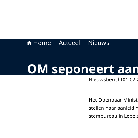
Home
Actueel
Nieuws
OM seponeert aang
Nieuwsbericht
01-02-
Het Openbaar Ministe
stellen naar aanleidi
stembureau in Lepels