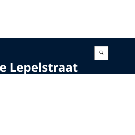
Vul in wat 
e Lepelstraat