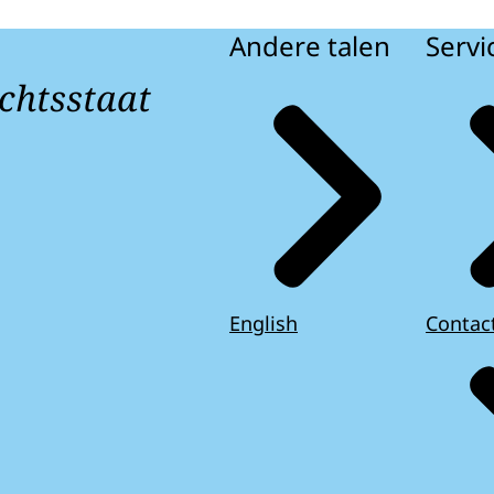
Andere talen
Servi
chtsstaat
English
Contac