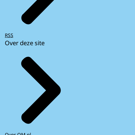
RSS
Over deze site
Over OM.nl