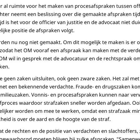
 al ruimte voor het maken van procesafspraken tussen offic
hter neemt een beslissing over die gemaakte afspraken tij
ijd is het voor de officier van justitie en de advocaat niet dui
lijke positie de afspraken volgt.
en nu nog niet gemaakt. Om dit mogelijk te maken is er o
, zodat het OM vooraf een afspraak kan maken met de verd
 OM wil in gesprek met de advocatuur en de rechtspraak om
ken.
pe geen zaken uitsluiten, ook geen zware zaken. Het zal m
et een bekennende verdachte. Fraude- en drugszaken kome
milieuzaken. Vonnis- en procesafspraken kunnen naar verw
afproces waardoor strafzaken sneller worden afgedaan. Oo
elijker worden om mee te werken, omdat een strafzaak mi
jkheid is over de aard en de hoogte van de straf.
 de rechten en de positie van verdachten en slachtoffers,
 gewaarborgd moeten blijven bij zulke afspraken. "Samenw