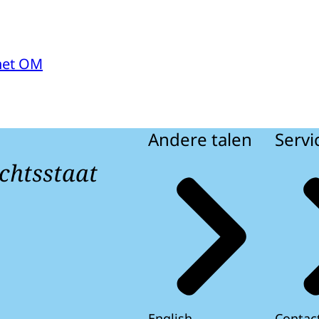
het OM
Andere talen
Servi
chtsstaat
English
Contac