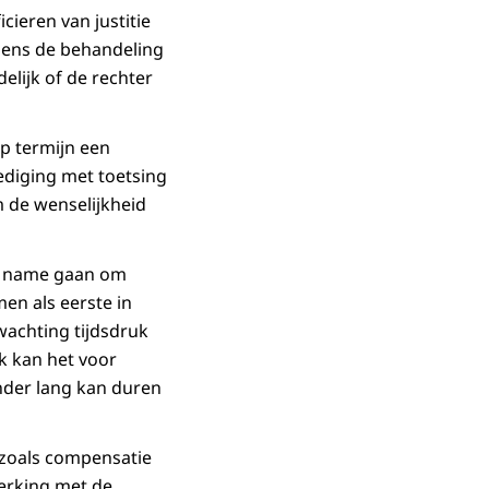
ieren van justitie
dens de behandeling
delijk of de rechter
p termijn een
ediging met toetsing
 de wenselijkheid
et name gaan om
n als eerste in
achting tijdsdruk
k kan het voor
nder lang kan duren
 zoals compensatie
erking met de