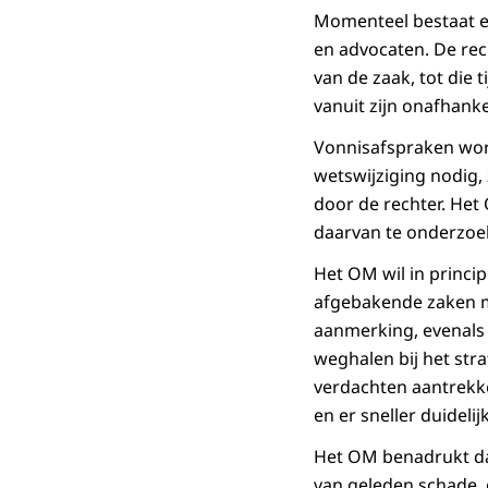
Momenteel bestaat er
en advocaten. De rec
van de zaak, tot die t
vanuit zijn onafhanke
Vonnisafspraken word
wetswijziging nodig
door de rechter. Het
daarvan te onderzoe
Het OM wil in princi
afgebakende zaken m
aanmerking, evenals 
weghalen bij het str
verdachten aantrekk
en er sneller duideli
Het OM benadrukt dat
van geleden schade,