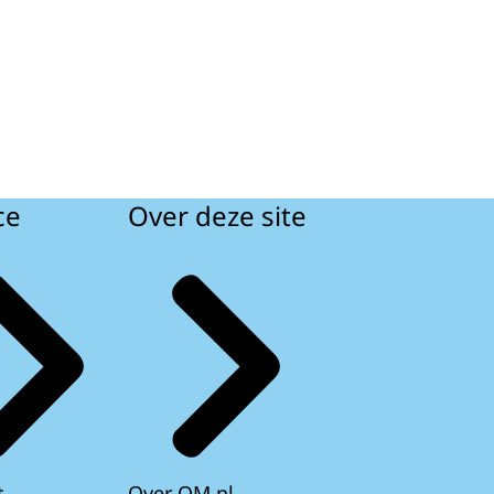
ce
Over deze site
t
Over OM.nl