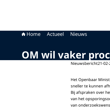
Home
Actueel
Nieuws
OM wil vaker proc
Nieuwsbericht
21-02-
Het Openbaar Minist
sneller te kunnen af
Bij afspraken over h
van het opsporingson
van onderzoekswense