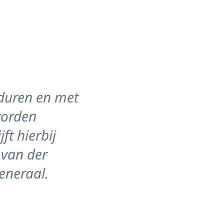
 duren en met
worden
ft hierbij
 van der
eneraal.