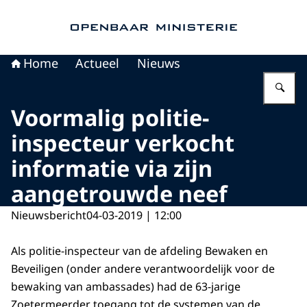
Naar de homepage van Openbaar Ministerie
Home
Actueel
Nieuws
Vu
Voormalig politie-
inspecteur verkocht
informatie via zijn
aangetrouwde neef
Nieuwsbericht
04-03-2019 | 12:00
Als politie-inspecteur van de afdeling Bewaken en
Beveiligen (onder andere verantwoordelijk voor de
bewaking van ambassades) had de 63-jarige
Zoetermeerder toegang tot de systemen van de