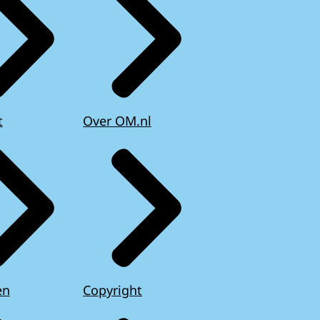
t
Over OM.nl
en
Copyright