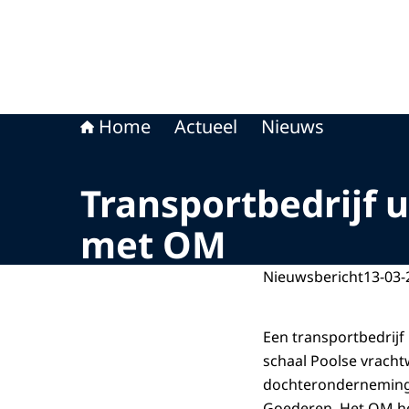
Home
Actueel
Nieuws
Transportbedrijf u
met OM
Nieuwsbericht
13-03-
Een transportbedrijf
schaal Poolse vrach
dochteronderneming i
Goederen. Het OM hee