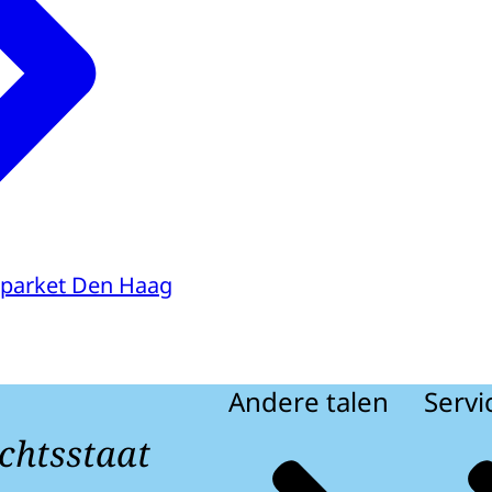
parket Den Haag
Andere talen
Servi
chtsstaat