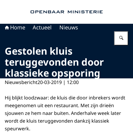
Naar de homepage van Openbaar Ministerie
Home
Actueel
Nieuws
Vu
Gestolen kluis
teruggevonden door
klassieke opsporing
Nieuwsbericht
20-03-2019 | 12:00
Hij blijkt loodzwaar: de kluis die door inbrekers wordt
meegenomen uit een restaurant. Met zijn drieën
sjouwen ze hem naar buiten. Anderhalve week later
wordt de kluis teruggevonden dankzij klassiek
speurwerk.