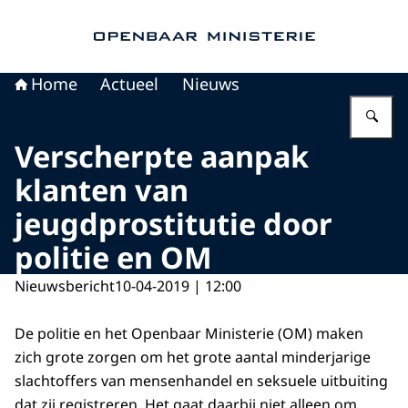
Naar de homepage van Openbaar Ministerie
Home
Actueel
Nieuws
Vu
Verscherpte aanpak
klanten van
jeugdprostitutie door
politie en OM
Nieuwsbericht
10-04-2019 | 12:00
De politie en het Openbaar Ministerie (OM) maken
zich grote zorgen om het grote aantal minderjarige
slachtoffers van mensenhandel en seksuele uitbuiting
dat zij registreren. Het gaat daarbij niet alleen om