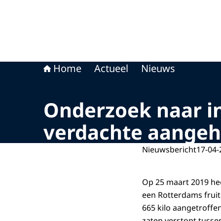
Home
Actueel
Nieuws
Onderzoek naar in
verdachte aange
Nieuwsbericht
17-04-
Op 25 maart 2019 hee
een Rotterdams fruitb
665 kilo aangetroffen
zaten verstopt tusse