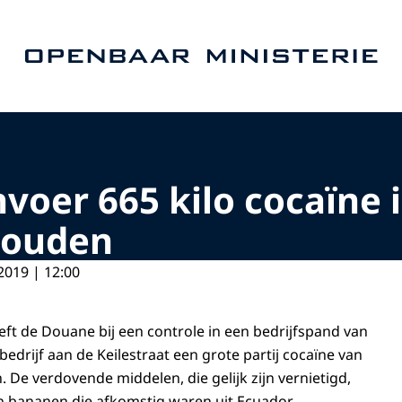
Naar de homepage van Openbaar Ministerie
voer 665 kilo cocaïne i
houden
2019 | 12:00
ft de Douane bij een controle in een bedrijfspand van
edrijf aan de Keilestraat een grote partij cocaïne van
. De verdovende middelen, die gelijk zijn vernietigd,
n bananen die afkomstig waren uit Ecuador.