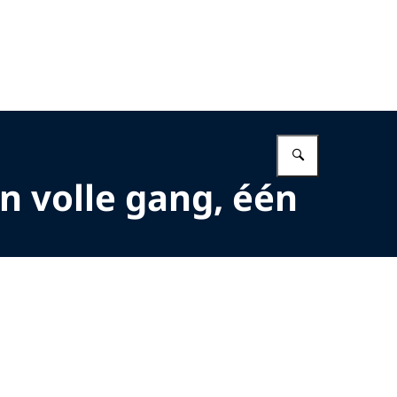
Vul in wat 
n volle gang, één