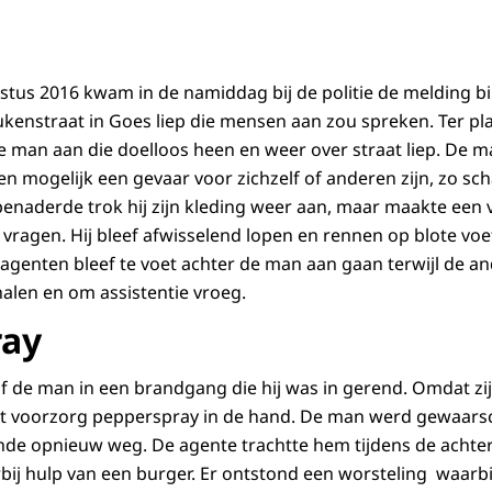
tus 2016 kwam in de namiddag bij de politie de melding b
kenstraat in Goes liep die mensen aan zou spreken. Ter pl
 man aan die doelloos heen en weer over straat liep. De 
en mogelijk een gevaar voor zichzelf of anderen zijn, zo scha
benaderde trok hij zijn kleding weer aan, maar maakte een 
 vragen. Hij bleef afwisselend lopen en rennen op blote vo
 agenten bleef te voet achter de man aan gaan terwijl de a
halen en om assistentie vroeg.
ray
of de man in een brandgang die hij was in gerend. Omdat z
uit voorzorg pepperspray in de hand. De man werd gewaa
nde opnieuw weg. De agente trachtte hem tijdens de achter
bij hulp van een burger. Er ontstond een worsteling waarbi