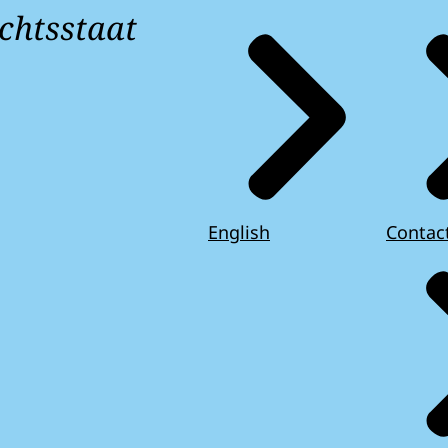
chtsstaat
English
Contac