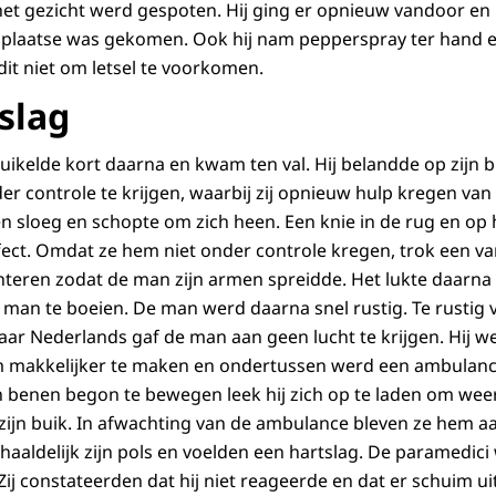
et gezicht werd gespoten. Hij ging er opnieuw vandoor en 
r plaatse was gekomen. Ook hij nam pepperspray ter hand
 dit niet om letsel te voorkomen.
slag
ikelde kort daarna en kwam ten val. Hij belandde op zijn 
 controle te krijgen, waarbij zij opnieuw hulp kregen van
 en sloeg en schopte om zich heen. Een knie in de rug en op
fect. Omdat ze hem niet onder controle kregen, trok een va
chteren zodat de man zijn armen spreidde. Het lukte daar
man te boeien. De man werd daarna snel rustig. Te rustig 
aar Nederlands gaf de man aan geen lucht te krijgen. Hij wer
 makkelijker te maken en ondertussen werd een ambulan
 benen begon te bewegen leek hij zich op te laden om weer
zijn buik. In afwachting van de ambulance bleven ze hem 
haaldelijk zijn pols en voelden een hartslag. De paramedic
Zij constateerden dat hij niet reageerde en dat er schuim u