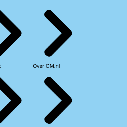
t
Over OM.nl