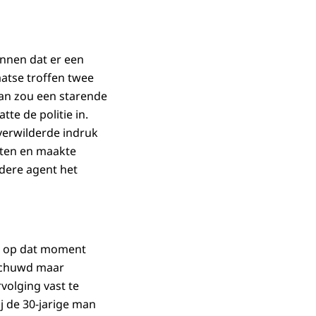
innen dat er een
aatse troffen twee
man zou een starende
tte de politie in.
verwilderde indruk
eten en maakte
ndere agent het
ij op dat moment
rschuwd maar
volging vast te
j de 30-jarige man