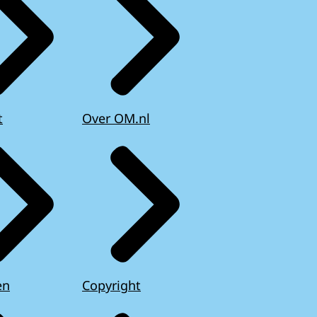
t
Over OM.nl
en
Copyright