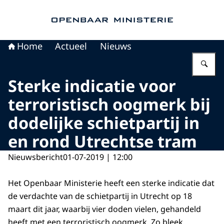
Naar de homepage van Openbaar Ministerie
Home
Actueel
Nieuws
Vu
Sterke indicatie voor
terroristisch oogmerk bij
dodelijke schietpartij in
en rond Utrechtse tram
Nieuwsbericht
01-07-2019 | 12:00
Het Openbaar Ministerie heeft een sterke indicatie dat
de verdachte van de schietpartij in Utrecht op 18
maart dit jaar, waarbij vier doden vielen, gehandeld
heeft met een terroristisch oogmerk. Zo bleek