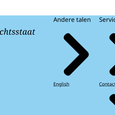
Andere talen
Servi
chtsstaat
English
Contac