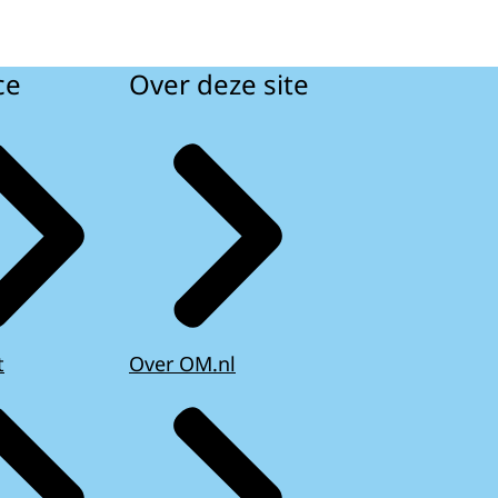
ce
Over deze site
t
Over OM.nl