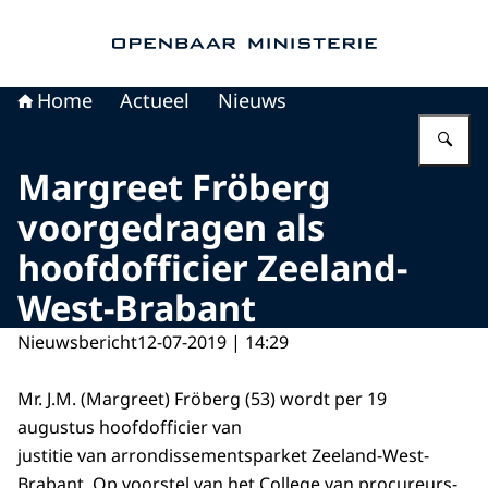
Naar de homepage van Openbaar Ministerie
Home
Actueel
Nieuws
Vu
Margreet Fröberg
voorgedragen als
hoofdofficier Zeeland-
West-Brabant
Nieuwsbericht
12-07-2019 | 14:29
Mr. J.M. (Margreet) Fröberg (53) wordt per 19
augustus hoofdofficier van
justitie van arrondissementsparket Zeeland-West-
Brabant. Op voorstel van het College van procureurs-