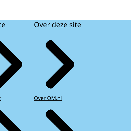
ce
Over deze site
t
Over OM.nl