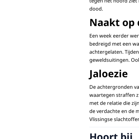
tegen het hoofd ziet
dood.
Naakt op 
Een week eerder wer
bedreigd met een wap
achtergelaten. Tijde
geweldsuitingen. Oo
Jaloezie
De achtergronden van
waartegen straffen zi
met de relatie die zi
de verdachte en de ma
Vlissingse slachtoff
Hoort bij