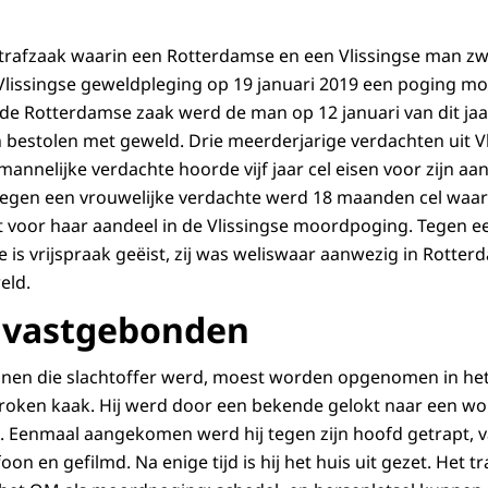
trafzaak waarin een Rotterdamse en een Vlissingse man zw
de Vlissingse geweldpleging op 19 januari 2019 een poging m
 de Rotterdamse zaak werd de man op 12 januari van dit jaar
 bestolen met geweld. Drie meerderjarige verdachten uit V
annelijke verdachte hoorde vijf jaar cel eisen voor zijn aa
Tegen een vrouwelijke verdachte werd 18 maanden cel wa
t voor haar aandeel in de Vlissingse moordpoging. Tegen 
e is vrijspraak geëist, zij was weliswaar aanwezig in Rott
eld.
 vastgebonden
nen die slachtoffer werd, moest worden opgenomen in het
oken kaak. Hij werd door een bekende gelokt naar een won
’. Eenmaal aangekomen werd hij tegen zijn hoofd getrapt,
foon en gefilmd. Na enige tijd is hij het huis uit gezet. Het