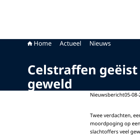
Home
Actueel
Nieuws
Celstraffen geëis
geweld
Nieuwsbericht
05-08-
Twee verdachten, een
moordpoging op een V
slachtoffers veel ge