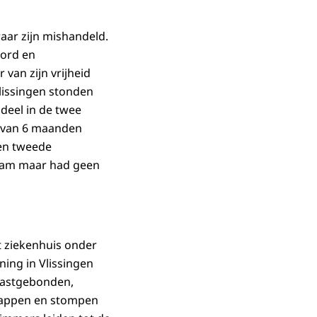
aar zijn mishandeld.
oord en
 van zijn vrijheid
lissingen stonden
ndeel in de twee
arvan 6 maanden
een tweede
erdam maar had geen
 ziekenhuis onder
ing in Vlissingen
 vastgebonden,
 trappen en stompen