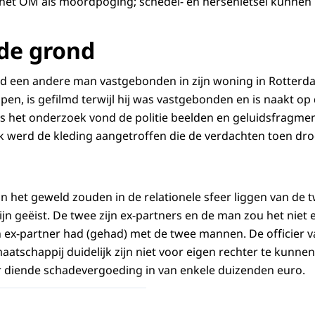
 het OM als moordpoging; schedel- en hersenletsel kunnen 
de grond
d een andere man vastgebonden in zijn woning in Rotter
en, is gefilmd terwijl hij was vastgebonden en is naakt op
ns het onderzoek vond de politie beelden en geluidsfragme
k werd de kleding aangetroffen die de verdachten toen dr
 het geweld zouden in de relationele sfeer liggen van de 
jn geëist. De twee zijn ex-partners en de man zou het niet 
jn ex-partner had (gehad) met de twee mannen. De officier va
atschappij duidelijk zijn niet voor eigen rechter te kunnen
er diende schadevergoeding in van enkele duizenden euro.