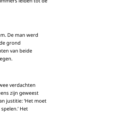
immers leiden tot de
dam. De man werd
 de grond
nten van beide
oegen.
twee verdachten
eens zijn geweest
n justitie: ‘Het moet
 spelen.’ Het