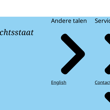
Andere talen
Servi
chtsstaat
English
Contac