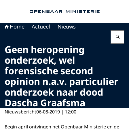
Naar de homepage van Openbaar Ministerie
Home
Actueel
Nieuws
Vu
Geen heropening
onderzoek, wel
forensische second
opinion n.a.v. particulier
onderzoek naar dood
Dascha Graafsma
Nieuwsbericht
06-08-2019 | 12:00
Begin april ontvingen het Openbaar Ministerie en de