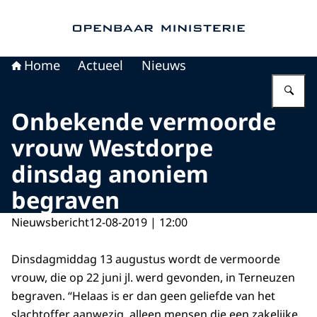
Naar de homepage van Openbaar Ministerie
Home
Actueel
Nieuws
Vu
Onbekende vermoorde
vrouw Westdorpe
dinsdag anoniem
begraven
Nieuwsbericht
12-08-2019 | 12:00
Dinsdagmiddag 13 augustus wordt de vermoorde
vrouw, die op 22 juni jl. werd gevonden, in Terneuzen
begraven. “Helaas is er dan geen geliefde van het
slachtoffer aanwezig, alleen mensen die een zakelijke