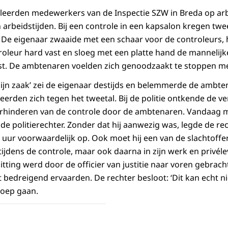
oleerden medewerkers van de Inspectie SZW in Breda op ar
rbeidstijden. Bij een controle in een kapsalon kregen twe
De eigenaar zwaaide met een schaar voor de controleurs, h
roleur hard vast en sloeg met een platte hand de mannelijk
st. De ambtenaren voelden zich genoodzaakt te stoppen me
 mijn zaak’ zei de eigenaar destijds en belemmerde de ambt
eerden zich tegen het tweetal. Bij de politie ontkende de v
erhinderen van de controle door de ambtenaren. Vandaag 
e politierechter. Zonder dat hij aanwezig was, legde de re
 uur voorwaardelijk op. Ook moet hij een van de slachtoffe
tijdens de controle, maar ook daarna in zijn werk en privéle
zitting werd door de officier van justitie naar voren gebrac
ht bedreigend ervaarden. De rechter besloot: ‘Dit kan echt n
roep gaan.