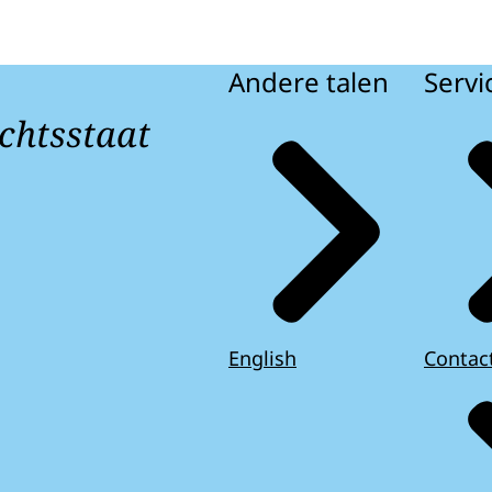
Andere talen
Servi
chtsstaat
English
Contac