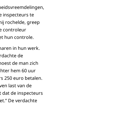
beidsvreemdelingen,
e inspecteurs te
ij rochelde, greep
e controleur
t hun controle.
enaren in hun werk.
erdachte de
moest de man zich
chter hem 60 uur
rs 250 euro betalen.
ven last van de
ht dat de inspecteurs
iet.” De verdachte