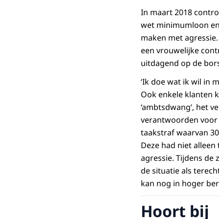
In maart 2018 contr
wet minimumloon en a
maken met agressie. 
een vrouwelijke cont
uitdagend op de bor
‘Ik doe wat ik wil in
Ook enkele klanten k
‘ambtsdwang’, het v
verantwoorden voor d
taakstraf waarvan 30
Deze had niet alleen 
agressie. Tijdens de 
de situatie als terec
kan nog in hoger be
Hoort bij