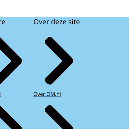
ce
Over deze site
t
Over OM.nl