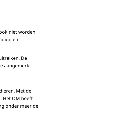
 ook niet worden
andigd en
uitreiken. De
te aangemerkt.
 dieren. Met de
n. Het OM heeft
ing onder meer de