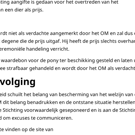
hting aangifte is gedaan voor het overtreden van het
 een dier als prijs.
dt niet als verdachte aangemerkt door het OM en zal dus
t degene die de prijs uitgaf. Hij heeft de prijs slechts overh
remoniële handeling verricht.
e waardebon voor de pony ter beschikking gesteld en laten 
mee strafbaar gehandeld en wordt door het OM als verdach
volging
eid schuilt het belang van bescherming van het welzijn van
M dit belang benadrukken en de ontstane situatie herstelle
e Stichting voorwaardelijk geseponeerd en is aan de Sticht
gd om excuses te communiceren.
te vinden op de site van