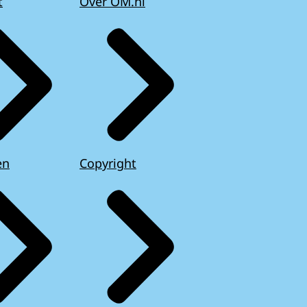
t
Over OM.nl
en
Copyright