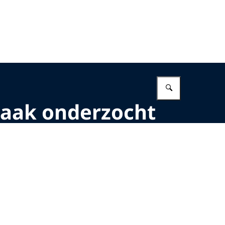
Vul in wat 
aak onderzocht