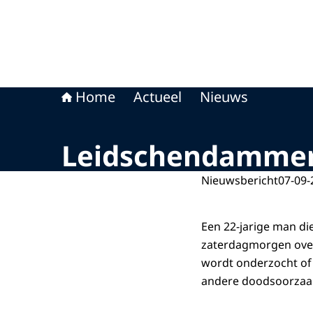
Home
Actueel
Nieuws
Leidschendammer 
Nieuwsbericht
07-09-
Een 22-jarige man d
zaterdagmorgen over
wordt onderzocht of 
andere doodsoorzaak