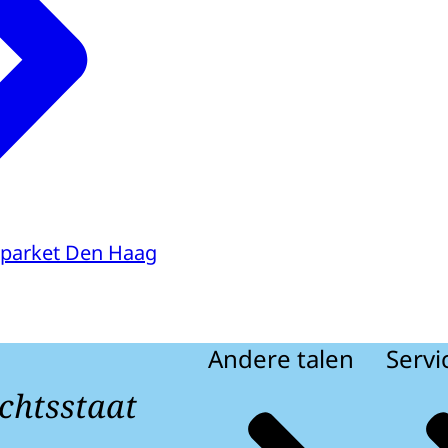
parket Den Haag
Andere talen
Servi
chtsstaat