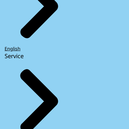
English
Service