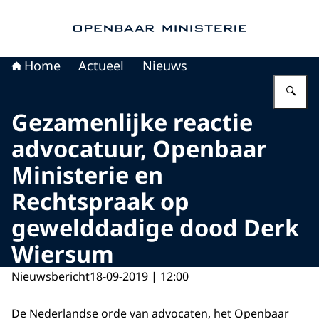
Naar de homepage van Openbaar Ministerie
Home
Actueel
Nieuws
Vu
Gezamenlijke reactie
advocatuur, Openbaar
Ministerie en
Rechtspraak op
gewelddadige dood Derk
Wiersum
Nieuwsbericht
18-09-2019 | 12:00
De Nederlandse orde van advocaten, het Openbaar