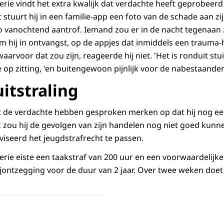
rie vindt het extra kwalijk dat verdachte heeft geprobeerd 
t stuurt hij in een familie-app een foto van de schade aan zi
zo vanochtend aantrof. Iemand zou er in de nacht tegenaan 
 hij in ontvangst, op de appjes dat inmiddels een trauma-h
arvoor dat zou zijn, reageerde hij niet. 'Het is ronduit stui
tie op zitting, 'en buitengewoon pijnlijk voor de nabestaanden
itstraling
 de verdachte hebben gesproken merken op dat hij nog ee
ok zou hij de gevolgen van zijn handelen nog niet goed kun
viseerd het jeugdstrafrecht te passen.
rie eiste een taakstraf van 200 uur en een voorwaardelijke
jontzegging voor de duur van 2 jaar. Over twee weken doe