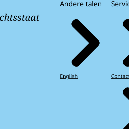
Andere talen
Servi
chtsstaat
English
Contac