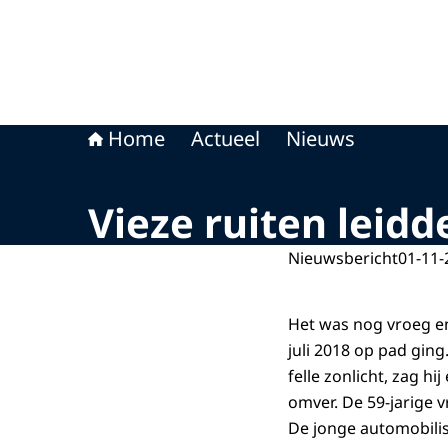
Home
Actueel
Nieuws
Vieze ruiten leid
Nieuwsbericht
01-11-
Het was nog vroeg en
juli 2018 op pad ging
felle zonlicht, zag hi
omver. De 59-jarige v
De jonge automobilist