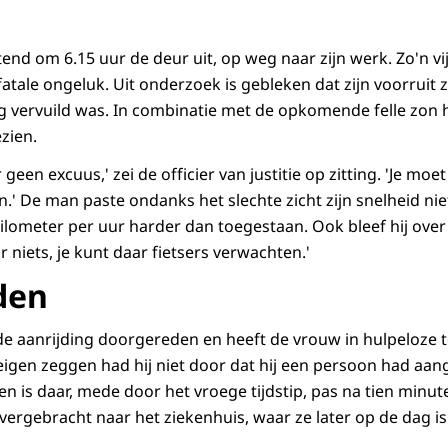
nd om 6.15 uur de deur uit, op weg naar zijn werk. Zo'n vij
fatale ongeluk. Uit onderzoek is gebleken dat zijn voorruit
tig vervuild was. In combinatie met de opkomende felle zon 
ezien.
 geen excuus,' zei de officier van justitie op zitting. 'Je mo
' De man paste ondanks het slechte zicht zijn snelheid nie
ilometer per uur harder dan toegestaan. Ook bleef hij over 
or niets, je kunt daar fietsers verwachten.'
den
de aanrijding doorgereden en heeft de vrouw in hulpeloze 
eigen zeggen had hij niet door dat hij een persoon had aa
en is daar, mede door het vroege tijdstip, pas na tien minu
ergebracht naar het ziekenhuis, waar ze later op de dag is