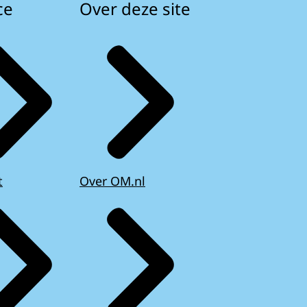
ce
Over deze site
t
Over OM.nl