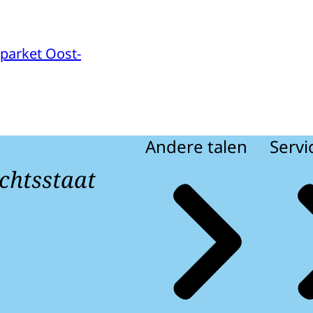
parket Oost-
Andere talen
Servi
chtsstaat