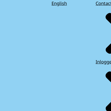
English
Contac
Inlogg