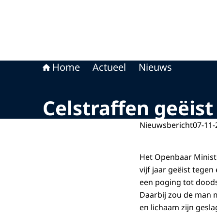
Home
Actueel
Nieuws
Celstraffen geëis
Nieuwsbericht
07-11-
Het Openbaar Minist
vijf jaar geëist tege
een poging tot doods
Daarbij zou de man m
en lichaam zijn gesla