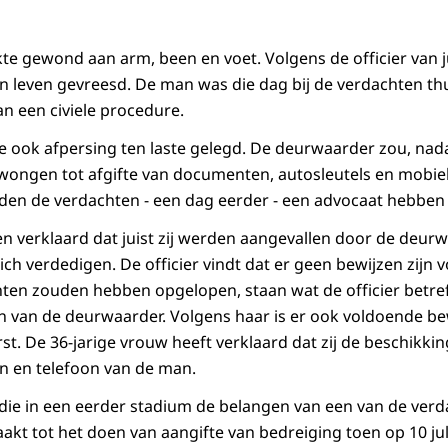
e gewond aan arm, been en voet. Volgens de officier van ju
n leven gevreesd. De man was die dag bij de verdachten thu
an een civiele procedure.
 ook afpersing ten laste gelegd. De deurwaarder zou, nada
wongen tot afgifte van documenten, autosleutels en mobiel
den de verdachten - een dag eerder - een advocaat hebben
 verklaard dat juist zij werden aangevallen door de deurwa
h verdedigen. De officier vindt dat er geen bewijzen zijn vo
hten zouden hebben opgelopen, staan wat de officier betreft
van de deurwaarder. Volgens haar is er ook voldoende bew
rst. De 36-jarige vrouw heeft verklaard dat zij de beschikki
en en telefoon van de man.
t die in een eerder stadium de belangen van een van de ver
kt tot het doen van aangifte van bedreiging toen op 10 juli