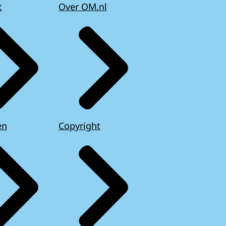
t
Over OM.nl
en
Copyright