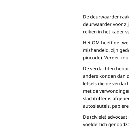
De deurwaarder raakt
deurwaarder voor zij
reiken in het kader v
Het OM heeft de twee
mishandeld, zijn ged
pincode). Verder zou
De verdachten hebben
anders konden dan zic
letsels die de verdac
met de verwondingen 
slachtoffer is afgepe
autosleutels, papier
De (civiele) advocaa
voelde zich genoodzaa