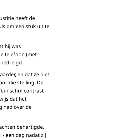
stitie heeft de
is om een stuk uit te
t hij was
e telefoon (met
 bedreigd.
arder, en dat ze niet
or die stelling. De
 in schril contrast
ijs dat het
ng had over de
dachten behartigde,
 - een dag nadat zij