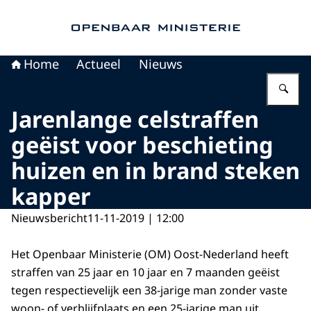
Naar de homepage van Openbaar Ministerie
Home
Actueel
Nieuws
Vu
Jarenlange celstraffen
geëist voor beschieting
huizen en in brand steken
kapper
Nieuwsbericht
11-11-2019 | 12:00
Het Openbaar Ministerie (OM) Oost-Nederland heeft
straffen van 25 jaar en 10 jaar en 7 maanden geëist
tegen respectievelijk een 38-jarige man zonder vaste
woon- of verblijfplaats en een 25-jarige man uit