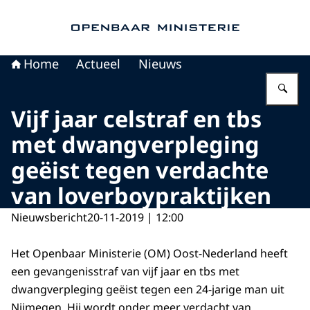
Naar de homepage van Openbaar Ministerie
Home
Actueel
Nieuws
Vu
Vijf jaar celstraf en tbs
met dwangverpleging
geëist tegen verdachte
van loverboypraktijken
Nieuwsbericht
20-11-2019 | 12:00
Het Openbaar Ministerie (OM) Oost-Nederland heeft
een gevangenisstraf van vijf jaar en tbs met
dwangverpleging geëist tegen een 24-jarige man uit
Nijmegen. Hij wordt onder meer verdacht van