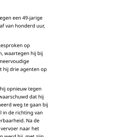
tegen een 49-jarige
af van honderd uur,
ngesproken op
, waartegen hij bij
e meervoudige
t hij drie agenten op
 hij opnieuw tegen
ewaarschuwd dat hij
eerd weg te gaan bij
 in de richting van
erbaarheid. Na de
 vervoer naar het
 werd hij, met zijn