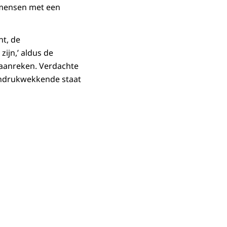
n mensen met een
nt, de
ijn,’ aldus de
g aanreken. Verdachte
 indrukwekkende staat