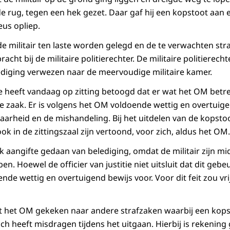
 rug, tegen een hek gezet. Daar gaf hij een kopstoot aan e
us opliep.
de militair ten laste worden gelegd en de te verwachten str
racht bij de militaire politierechter. De militaire politierech
diging verwezen naar de meervoudige militaire kamer.
tie heeft vandaag op zitting betoogd dat er wat het OM betr
e zaak. Er is volgens het OM voldoende wettig en overtuig
aarheid en de mishandeling. Bij het uitdelen van de kopsto
k in de zittingszaal zijn vertoond, voor zich, aldus het OM.
k aangifte gedaan van belediging, omdat de militair zijn mi
. Hoewel de officier van justitie niet uitsluit dat dit gebeu
ende wettig en overtuigend bewijs voor. Voor dit feit zou v
ft het OM gekeken naar andere strafzaken waarbij een kopst
zich heeft misdragen tijdens het uitgaan. Hierbij is rekeni