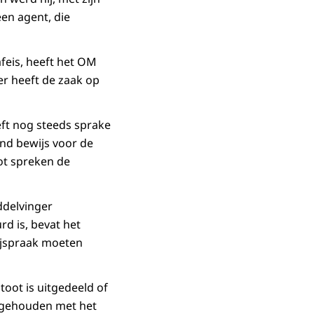
en agent, die
afeis, heeft het OM
ter heeft de zaak op
eft nog steeds sprake
end bewijs voor de
ot spreken de
ddelvinger
rd is, bevat het
rijspraak moeten
oot is uitgedeeld of
ng gehouden met het