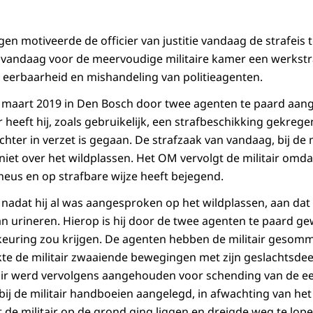
n motiveerde de officier van justitie vandaag de strafeis 
te vandaag voor de meervoudige militaire kamer een werkstr
 eerbaarheid en mishandeling van politieagenten.
 3 maart 2019 in Den Bosch door twee agenten te paard aa
 heeft hij, zoals gebruikelijk, een strafbeschikking gekregen
echter in verzet is gegaan. De strafzaak van vandaag, bij d
 niet over het wildplassen. Het OM vervolgt de militair omda
eus en op strafbare wijze heeft bejegend.
, nadat hij al was aangesproken op het wildplassen, aan dat
n urineren. Hierop is hij door de twee agenten te paard g
euring zou krijgen. De agenten hebben de militair gesomm
te de militair zwaaiende bewegingen met zijn geslachtsdeel
tair werd vervolgens aangehouden voor schending van de e
j de militair handboeien aangelegd, in afwachting van het
de militair op de grond ging liggen en dreigde weg te lopen