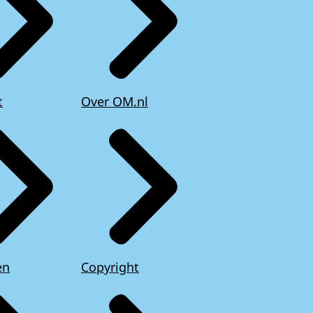
t
Over OM.nl
en
Copyright