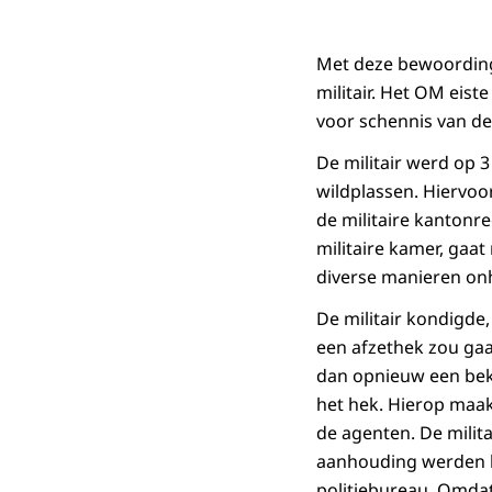
Met deze bewoordinge
militair. Het OM eis
voor schennis van de
De militair werd op
wildplassen. Hiervoor
de militaire kantonr
militaire kamer, gaat
diverse manieren onh
De militair kondigde
een afzethek zou gaa
dan opnieuw een bek
het hek. Hierop maak
de agenten. De mili
aanhouding werden bi
politiebureau. Omdat 