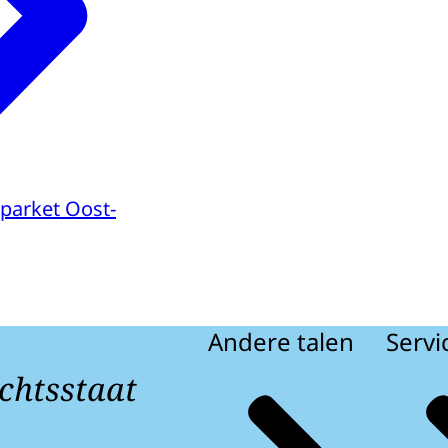
parket Oost-
Andere talen
Servi
chtsstaat