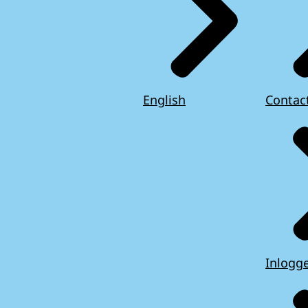
English
Contac
Inlogg