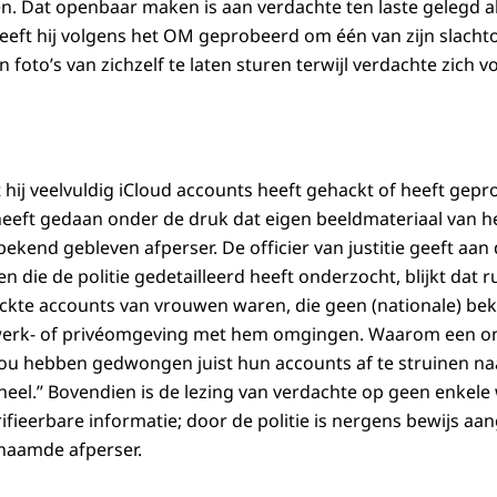
en. Dat openbaar maken is aan verdachte ten laste gelegd a
heeft hij volgens het OM geprobeerd om één van zijn slachto
foto’s van zichzelf te laten sturen terwijl verdachte zich 
 hij veelvuldig iCloud accounts heeft gehackt of heeft gepr
t heeft gedaan onder de druk dat eigen beeldmateriaal va
end gebleven afperser. De officier van justitie geeft aan d
aken die de politie gedetailleerd heeft onderzocht, blijkt dat 
ckte accounts van vrouwen waren, die geen (nationale) be
n werk- of privéomgeving met hem omgingen. Waarom een 
ou hebben gedwongen juist hun accounts af te struinen naar
eheel.’’ Bovendien is de lezing van verdachte op geen enke
ifieerbare informatie; door de politie is nergens bewijs aa
naamde afperser.