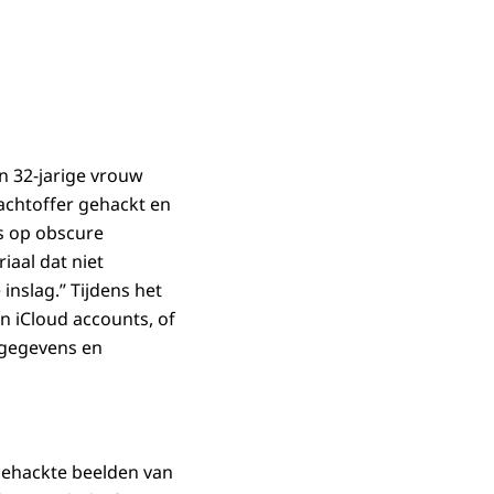
n 32-jarige vrouw
achtoffer gehackt en
was op obscure
iaal dat niet
nslag.’’ Tijdens het
n iCloud accounts, of
 gegevens en
ehackte beelden van