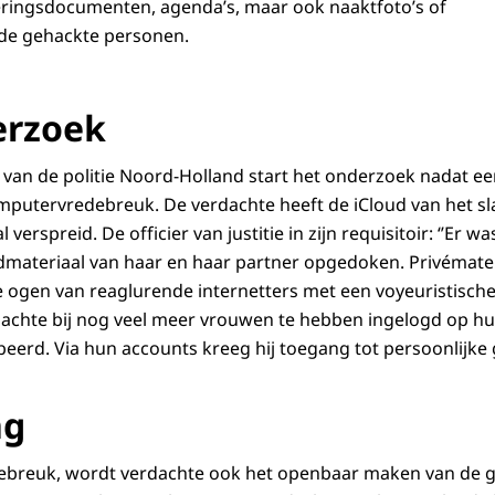
keringsdocumenten, agenda’s, maar ook naaktfoto’s of
 de gehackte personen.
erzoek
van de politie Noord-Holland start het onderzoek nadat ee
mputervredebreuk. De verdachte heeft de iCloud van het sl
verspreid. De officier van justitie in zijn requisitoir: ‘’Er 
dmateriaal van haar en haar partner opgedoken. Privémater
ogen van reaglurende internetters met een voyeuristische i
dachte bij nog veel meer vrouwen te hebben ingelogd op hu
eerd. Via hun accounts kreeg hij toegang tot persoonlijke
ng
breuk, wordt verdachte ook het openbaar maken van de g