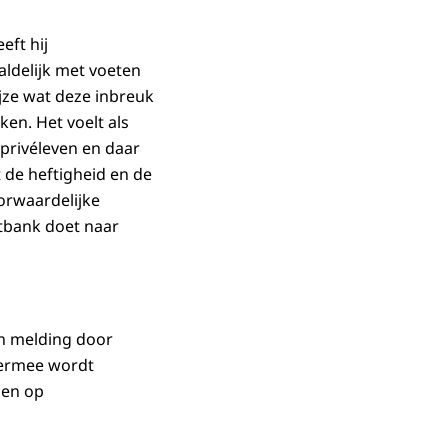
ft hij
aldelijk met voeten
jze wat deze inbreuk
ken. Het voelt als
 privéleven en daar
t de heftigheid en de
voorwaardelijke
htbank doet naar
en melding door
t ermee wordt
den op