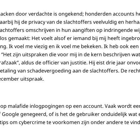
acken door verdachte is ongekend; honderden accounts hee
rbij hij de privacy van de slachtoffers veelvuldig en herha
lachtoffers omschrijven in hun aangiften op indringende wi
los gemaakt: Het voelt alsof er iemand bij mij heeft ingebro
ng. Ik voel me viezig en ik voel me bekeken. Ik heb ook een
. ‘’Het zijn uitspraken die voor mij in de kern beschrijven wa
afzaak’’, aldus de officier van justitie. Hij eist drie jaar on
etaling van schadevergoeding aan de slachtoffers. De rec
ecember uitspraak.
rt op malafide inlogpogingen op een account. Vaak wordt e
f Google genegeerd, of is het de gebruiker onduidelijk wa
 tips om cybercrime te voorkomen zijn onder andere te vin