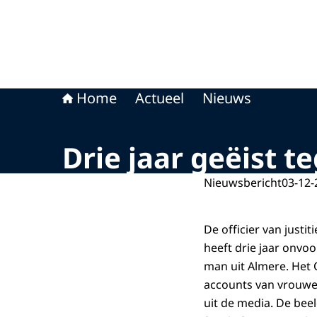
Home
Actueel
Nieuws
Drie jaar geëist t
Nieuwsbericht
03-12-
De officier van just
heeft drie jaar onvo
man uit Almere. Het 
accounts van vrouwen
uit de media. De beel