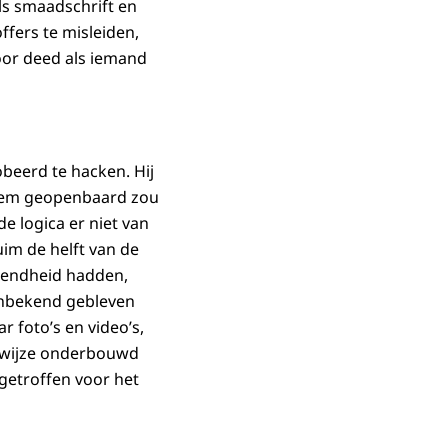
ls smaadschrift en
ffers te misleiden,
voor deed als iemand
obeerd te hacken. Hij
n hem geopenbaard zou
e logica er niet van
ruim de helft van de
kendheid hadden,
onbekend gebleven
 foto’s en video’s,
le wijze onderbouwd
ngetroffen voor het