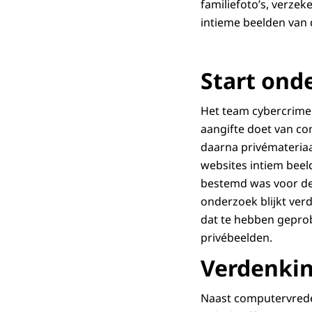
familiefoto’s, verze
intieme beelden van
Start ond
Het team cybercrime 
aangifte doet van co
daarna privémateriaal 
websites intiem beel
bestemd was voor de 
onderzoek blijkt ver
dat te hebben geprob
privébeelden.
Verdenki
Naast computervrede