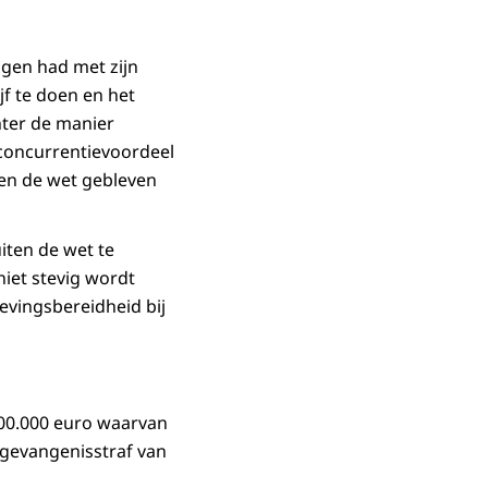
ngen had met zijn
jf te doen en het
hter de manier
 concurrentievoordeel
nen de wet gebleven
iten de wet te
iet stevig wordt
levingsbereidheid bij
00.000 euro waarvan
 gevangenisstraf van