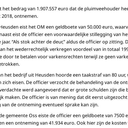
t het bedrag van 1.907.557 euro dat de pluimveehouder he
t 2018, ontnemen.
t Heusden eist het OM een geldboete van 50.000 euro, waar
aast eist de officier een voorwaardelijke stillegging van he
 jaar. “Als stok achter de deur,” aldus de officier op zitting.
 het wederrechtelijk verkregen voordeel van in totaal 19
e door te betalen voor varkensrechten terwijl ze geen varken
getrokken.
n het bedrijf uit Heusden hoorde een taakstraf van 80 uur,
n zich eisen. De officier verzocht de behandeling van de on
rdachte werd aangevoerd dat er grote schulden zijn die b
 maken. De officier is van mening dat dit eerst uitgezoc
 van de ontneming eventueel sprake kan zijn.
t de gemeente Oss eiste de officier een geldboete van 7500
en een ontneming van 41.934 euro. Ook hier zijn de kosten 