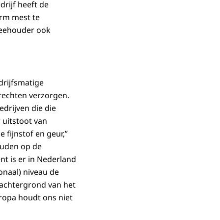
drijf heeft de
arm mest te
veehouder ook
rijfsmatige
rechten verzorgen.
edrijven die die
 uitstoot van
fijnstof en geur,”
houden op de
t is er in Nederland
onaal) niveau de
 achtergrond van het
uropa houdt ons niet