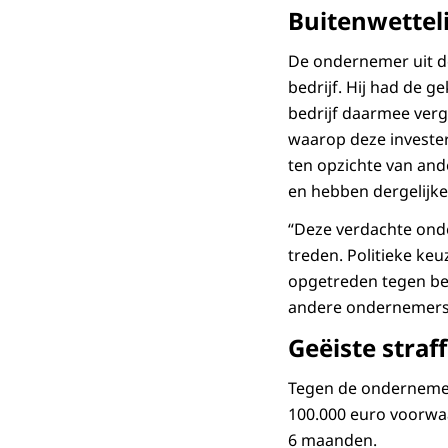
Buitenwettel
De ondernemer uit de
bedrijf. Hij had de 
bedrijf daarmee ver
waarop deze invester
ten opzichte van and
en hebben dergelijke
“Deze verdachte onde
treden. Politieke ke
opgetreden tegen bedr
andere ondernemers w
Geëiste straf
Tegen de ondernemer
100.000 euro voorwaa
6 maanden.