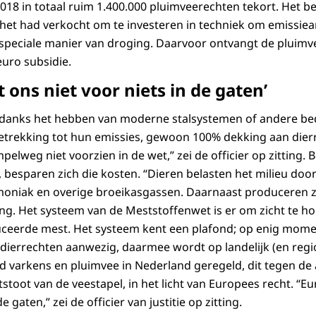
018 in totaal ruim 1.400.000 pluimveerechten tekort. Het be
het had verkocht om te investeren in techniek om emissie
speciale manier van droging. Daarvoor ontvangt de pluim
euro subsidie.
 ons niet voor niets in de gaten’
danks het hebben van moderne stalsystemen of andere bed
etrekking tot hun emissies, gewoon 100% dekking aan dier
pelweg niet voorzien in de wet,” zei de officier op zitting. B
, besparen zich die kosten. “Dieren belasten het milieu door
mmoniak en overige broeikasgassen. Daarnaast produceren ze 
tting. Het systeem van de Meststoffenwet is er om zicht te 
ceerde mest. Het systeem kent een plafond; op enig momen
dierrechten aanwezig, daarmee wordt op landelijk (en regi
 varkens en pluimvee in Nederland geregeld, dit tegen de
stoot van de veestapel, in het licht van Europees recht. “E
e gaten,” zei de officier van justitie op zitting.