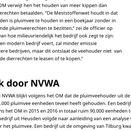
OM verwijt hen het houden van meer kippen dan
erechten betaalden. “De Meststoffenwet houdt in dat
oden is pluimvee te houden in een boekjaar zonder in
nde pluimveerechten te bezitten,” zei de officier op
 van hoe milieuvriendelijk het bedrijf ook zegt te zijn:
en modern bedrijf voert, zal minder emissie
re bedrijven, maar dit ontslaat de veehouder niet van
de dierrechten te leasen of te kopen.”
k door NVWA
e NVWA blijkt volgens het OM dat de pluimveehouder uit d
.000 pluimvee eenheden teveel heeft gehouden. Een bedrij
s het OM in 2015 en 2016 in totaal ruim 90.000 eenheden 
edrijf uit Heusden volgde naar aanleiding van een analyse
 het pluimvee. Een bedrijf uit de omgeving van Tilburg k