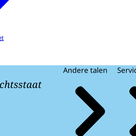
et
Andere talen
Servi
chtsstaat