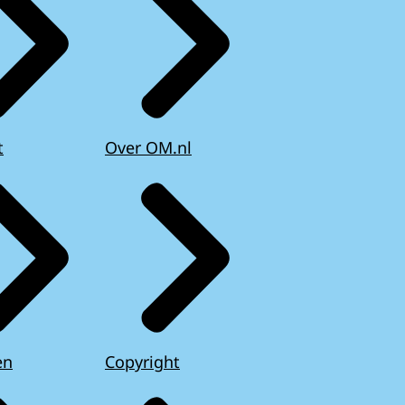
t
Over OM.nl
en
Copyright