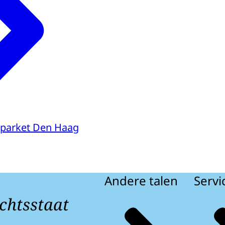
parket Den Haag
Andere talen
Servi
chtsstaat