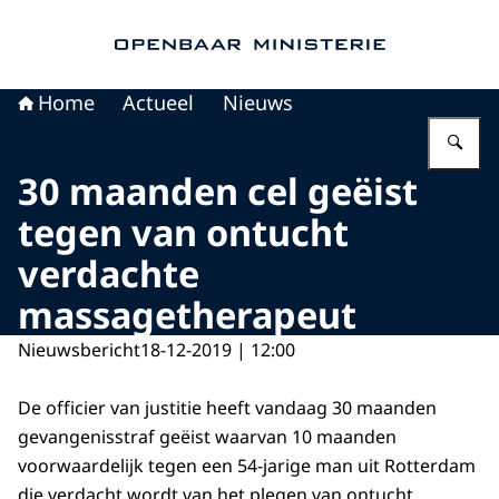
Naar de homepage van Openbaar Ministerie
Home
Actueel
Nieuws
Vu
30 maanden cel geëist
tegen van ontucht
verdachte
massagetherapeut
Nieuwsbericht
18-12-2019 | 12:00
De officier van justitie heeft vandaag 30 maanden
gevangenisstraf geëist waarvan 10 maanden
voorwaardelijk tegen een 54-jarige man uit Rotterdam
die verdacht wordt van het plegen van ontucht.