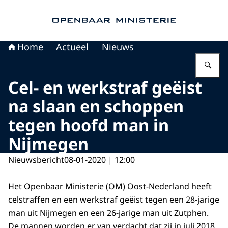
Naar de homepage van Openbaar Ministerie
Home
Actueel
Nieuws
Vu
Cel- en werkstraf geëist
na slaan en schoppen
tegen hoofd man in
Nijmegen
Nieuwsbericht
08-01-2020 | 12:00
Het Openbaar Ministerie (OM) Oost-Nederland heeft
celstraffen en een werkstraf geëist tegen een 28-jarige
man uit Nijmegen en een 26-jarige man uit Zutphen.
De mannen worden er van verdacht dat zij in juli 2018