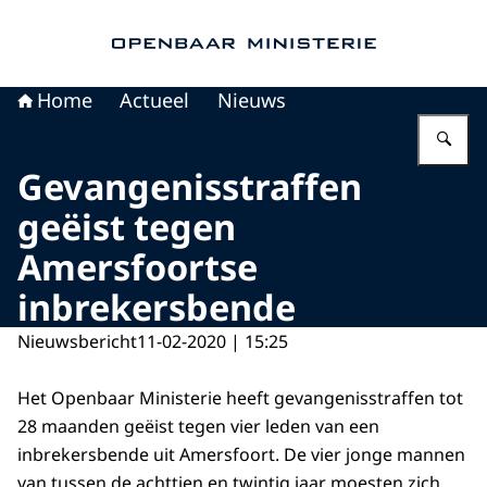
Naar de homepage van Openbaar Ministerie
Home
Actueel
Nieuws
Vu
Gevangenisstraffen
geëist tegen
Amersfoortse
inbrekersbende
Nieuwsbericht
11-02-2020 | 15:25
Het Openbaar Ministerie heeft gevangenisstraffen tot
28 maanden geëist tegen vier leden van een
inbrekersbende uit Amersfoort. De vier jonge mannen
van tussen de achttien en twintig jaar moesten zich