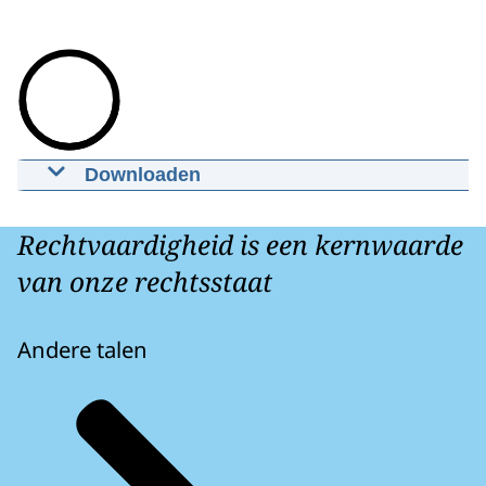
Downloaden
Casus 13 en 21 jaar
11-02-2020
00:00:51
mp4
16 MB MB
Rechtvaardigheid is een kernwaarde
Download
van onze rechtsstaat
Andere talen