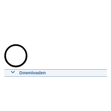
Downloaden
Wat vind jij? Casus Tabitha en Peter
11-02-2020
mp4
20,9 MB MB
Download